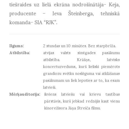
tiešraides uz lielā ekrāna nodrošinātāja- Keja,
producente – Ieva Šteinberga, tehniskā
komanda- SIA “RJK”.
Ilgums:
2 stundas un 10 minūtes. Bez starpbrīža.
Atbilstība:
atvijas valsts simtgades pasākumu
atbilstība. Krāšņs, latvisks
koncertuzvedums, kurš lieliski piemērots
grandiozu svētku noslēguma vai atklāšanas
pasākumam un liek lepoties ar to, ka esam
latvieši.
Mērķauditorija:
ikviens latviešu vai krievu tautības
pārstāvis, kurš jebkad redzējis kaut vienu
kinorežisora Jāņa Streiča filmu.