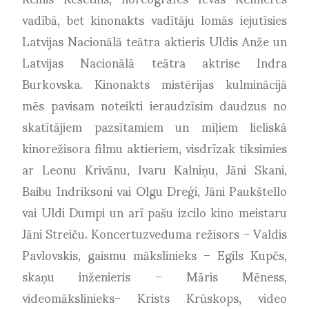
vadībā, bet kinonakts vadītāju lomās iejutīsies
Latvijas Nacionālā teātra aktieris Uldis Anže un
Latvijas Nacionālā teātra aktrise Indra
Burkovska. Kinonakts mistērijas kulminācijā
mēs pavisam noteikti ieraudzīsim daudzus no
skatītājiem pazsītamiem un mīļiem lieliskā
kinorežisora filmu aktieriem, visdrīzak tiksimies
ar Leonu Krivānu, Ivaru Kalniņu, Jāni Skani,
Baibu Indriksoni vai Olgu Dreģi, Jāni Paukštello
vai Uldi Dumpi un arī pašu izcilo kino meistaru
Jāni Streiču. Koncertuzveduma režisors – Valdis
Pavlovskis, gaismu mākslinieks – Egils Kupčs,
skaņu inženieris – Māris Mēness,
videomākslinieks- Krists Krūskops, video