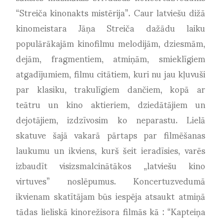
“Streiča kinonakts mistērija”. Caur latviešu dižā
kinomeistara Jāņa Streiča dažādu laiku
populārākajām kinofilmu melodijām, dziesmām,
dejām, fragmentiem, atmiņām, smieklīgiem
atgadījumiem, filmu citātiem, kuri nu jau kļuvuši
par klasiku, trakulīgiem dančiem, kopā ar
teātru un kino aktieriem, dziedātājiem un
dejotājiem, izdzīvosim ko neparastu. Lielā
skatuve šajā vakarā pārtaps par filmēšanas
laukumu un ikviens, kurš šeit ieradīsies, varēs
izbaudīt visizsmalcinātākos „latviešu kino
virtuves” noslēpumus. Koncertuzvedumā
ikvienam skatītājam būs iespēja atsaukt atmiņā
tādas lieliskā kinorežisora filmās kā : “Kapteiņa