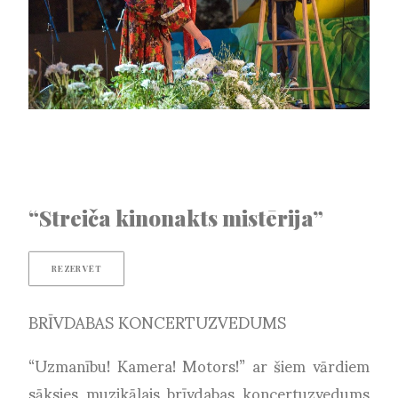
“Streiča kinonakts mistērija”
REZERVĒT
BRĪVDABAS KONCERTUZVEDUMS
“Uzmanību! Kamera! Motors!” ar šiem vārdiem
sāksies muzikālais brīvdabas koncertuzvedums