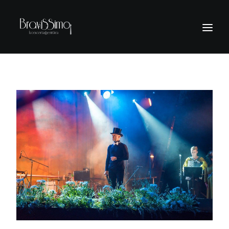
PAR MUMS
SĀKUMS
PIEDĀVĀJUMI
KONTAKTI