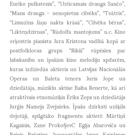
Enriko pulkstenis”, “Uzticamais draugs Sančo”,
“Mans draugs – nenopietns cilvēks”, “Teātris”,
“Limuzīns Jāņu nakts krāsā”, “Cilvēka bērns”,
“Likteņdzirnas”, “Rūdolfa mantojums” u.c. Kino
orķestris pianista Jura Kristona vadībā kopā ar
postfolkloras grupu “Rikši” rūpēsies par
labskanību un īpašām kino melodiju apdarēm,
kuras izdziedās aktieris un Latvijas Nacionālās
Operas un Baleta tenors Juris Jope un
dziedātāja, mūziklu aktise Baiba Renerte, kā arī
atraktīvais etnomūziķis Ēriks Zeps un dziedātājs
Jurģis Namejs Zvejnieks. Īpašu dzirksti uzšķils
dejotāji, spilgtāko fragmentu aktieri: Mārtiņš
Kagainis, Zane ProkofjevC Egija Abaroviča un
Reinis Rešetins, horeogrāfes Ievas Kemleres